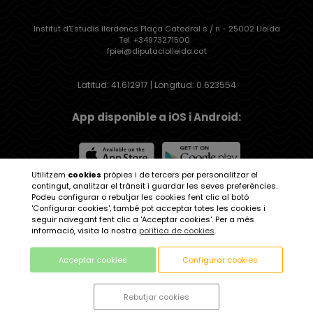
Institut d'Estudis Ilerdencs Plaça Catedral s / n - 25002 Lleida
Tel. +34973271500
fpiei@diputaciolleida.cat
Latitud: 41.612917 | Longitud: 0.623554
App disponible a iOS i Android:
Utilitzem
cookies
pròpies i de tercers per personalitzar el
contingut, analitzar el trànsit i guardar les seves preferències.
Institut d'Estudis Ilerdencs
Podeu configurar o rebutjar les cookies fent clic al botó
'Configurar cookies', també pot acceptar totes les cookies i
seguir navegant fent clic a 'Acceptar cookies'. Per a més
informació, visita la nostra
política de cookies
.
Acceptar cookies
Configurar cookies
Avis legal
| Política de protecció de dades
Rebutjar cookies
| Política de Cookies