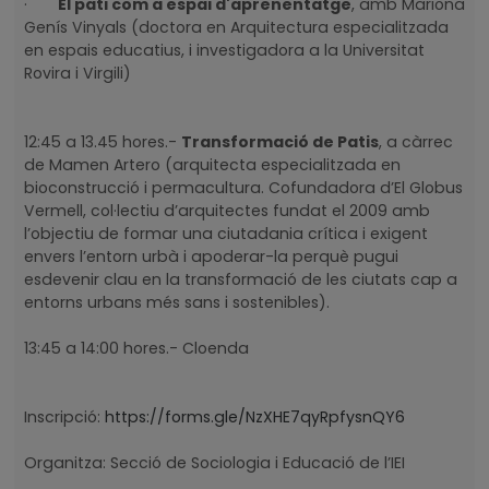
·
El pati com a espai d'aprenentatge
, amb Mariona
Genís Vinyals (doctora en Arquitectura especialitzada
en espais educatius, i investigadora a la Universitat
Rovira i Virgili)
12:45 a 13.45 hores.-
Transformació de Patis
, a càrrec
de Mamen Artero (arquitecta especialitzada en
bioconstrucció i permacultura. Cofundadora d’El Globus
Vermell, col·lectiu d’arquitectes fundat el 2009 amb
l’objectiu de formar una ciutadania crítica i exigent
envers l’entorn urbà i apoderar-la perquè pugui
esdevenir clau en la transformació de les ciutats cap a
entorns urbans més sans i sostenibles).
13:45 a 14:00 hores.- Cloenda
Inscripció:
https://forms.gle/NzXHE7qyRpfysnQY6
Organitza: Secció de Sociologia i Educació de l’IEI