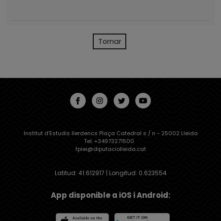
Tornar
Institut d'Estudis Ilerdencs Plaça Catedral s / n - 25002 Lleida
Tel. +34973271500
fpiei@diputaciolleida.cat
Latitud: 41.612917 | Longitud: 0.623554
App disponible a iOS i Android: