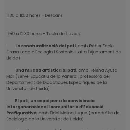
11.30 a 11:50 hores.- Descans
11:50 a 12:30 hores.- Taula de Llavors:
·
La renaturalització del pati
, amb Esther Fanlo
Grasa (cap d’Ecologia i Sostenibilitat a l’Ajuntament de
Lleida)
·
Una mirada artística al pati
, amb Helena Ayuso
Moli (Servei Educatiu de la Panera i professora del
Departament de Didàctiques Específiques de la
Universitat de Lleida)
·
El pati, un espai per a la convivència
intergeneracional i comunitària d’Educació
Prefigurativa
, amb Fidel Molina Luque (catedràtic de
Sociologia de la Universitat de Lleida)