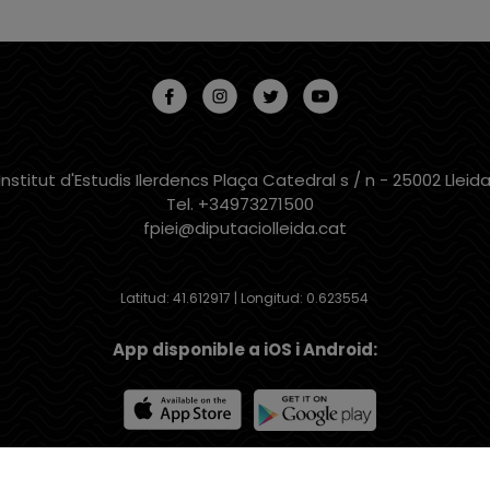
Institut d'Estudis Ilerdencs Plaça Catedral s / n - 25002 Lleid
Tel. +34973271500
fpiei@diputaciolleida.cat
Latitud: 41.612917 | Longitud: 0.623554
App disponible a iOS i Android:
Institut d'Estudis Ilerdencs