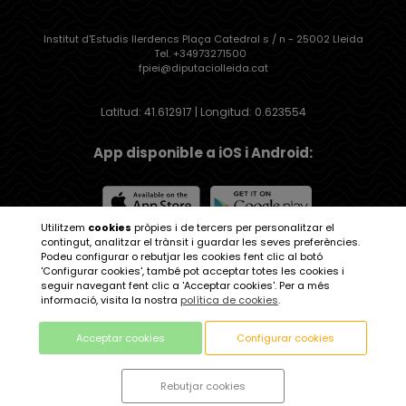
Institut d'Estudis Ilerdencs Plaça Catedral s / n - 25002 Lleida
Tel. +34973271500
fpiei@diputaciolleida.cat
Latitud: 41.612917 | Longitud: 0.623554
App disponible a iOS i Android:
Utilitzem
cookies
pròpies i de tercers per personalitzar el
contingut, analitzar el trànsit i guardar les seves preferències.
Institut d'Estudis Ilerdencs
Podeu configurar o rebutjar les cookies fent clic al botó
'Configurar cookies', també pot acceptar totes les cookies i
seguir navegant fent clic a 'Acceptar cookies'. Per a més
informació, visita la nostra
política de cookies
.
Acceptar cookies
Configurar cookies
Avis legal
| Política de protecció de dades
Rebutjar cookies
| Política de Cookies