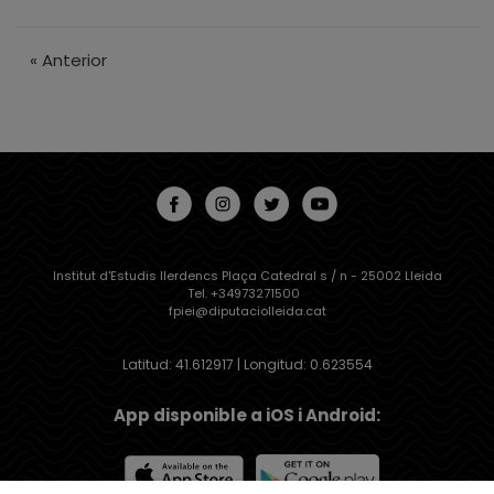
«
Anterior
Institut d'Estudis Ilerdencs Plaça Catedral s / n - 25002 Lleida
Tel. +34973271500
fpiei@diputaciolleida.cat
Latitud: 41.612917 | Longitud: 0.623554
App disponible a iOS i Android: