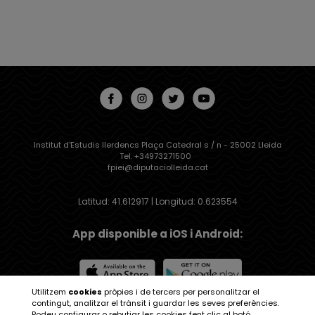
Institut d'Estudis Ilerdencs Plaça Catedral s / n - 25002 Lleida
Tel. +34973271500
fpiei@diputaciolleida.cat
Latitud: 41.612917 | Longitud: 0.623554
App disponible a iOS i Android:
Utilitzem
cookies
pròpies i de tercers per personalitzar el
contingut, analitzar el trànsit i guardar les seves preferències.
Institut d'Estudis Ilerdencs
Podeu configurar o rebutjar les cookies fent clic al botó