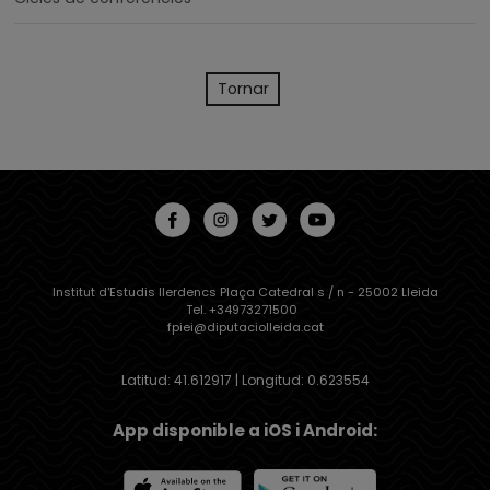
Tornar
Institut d'Estudis Ilerdencs Plaça Catedral s / n - 25002 Lleida
Tel. +34973271500
fpiei@diputaciolleida.cat
Latitud: 41.612917 | Longitud: 0.623554
App disponible a iOS i Android: