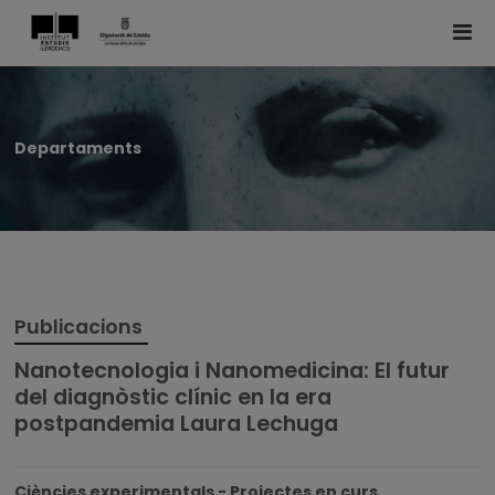
Departaments
Publicacions
Nanotecnologia i Nanomedicina: El futur
del diagnòstic clínic en la era
postpandemia Laura Lechuga
Ciències experimentals - Projectes en curs